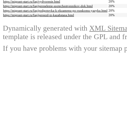
https://migrant-start.ru/faq/vydvorenie.html
20%
https://migrant-start.ru/faq/pereselenie-sootechestvennikov-dok.html
20%
https://migrant-start.ru/faq/podgotovka-k-ekzamenu-po-russkomu-yazyku.html
20%
https://migrant-start.ru/faq/pereezd-iz-kazahstana.html
20%
Dynamically generated with
XML Sitemap
template is released under the GPL and fr
If you have problems with your sitemap p