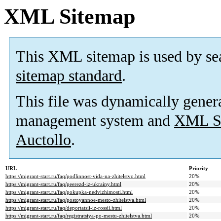
XML Sitemap
This XML sitemap is used by se
sitemap standard
.
This file was dynamically gener
management system and
XML Si
Auctollo
.
URL
Priority
https://migrant-start.ru/faq/podlinnost-vida-na-zhitelstvo.html
20%
https://migrant-start.ru/faq/peerezd-iz-ukrainy.html
20%
https://migrant-start.ru/faq/pokupka-nedvizhimosti.html
20%
https://migrant-start.ru/faq/postoyannoe-mesto-zhitelstva.html
20%
https://migrant-start.ru/faq/deportatsii-iz-rossii.html
20%
https://migrant-start.ru/faq/registratsiya-po-mestu-zhitelstva.html
20%