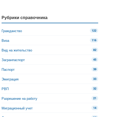
Рубрики справочника
Гражданство
122
Виза
116
Вид на жительство
82
Загранпаспорт
45
Паспорт
39
Эмиграция
33
РВП
32
Разрешение на работу
21
Миграционный учет
14