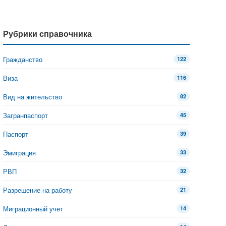
Рубрики справочника
Гражданство
122
Виза
116
Вид на жительство
82
Загранпаспорт
45
Паспорт
39
Эмиграция
33
РВП
32
Разрешение на работу
21
Миграционный учет
14