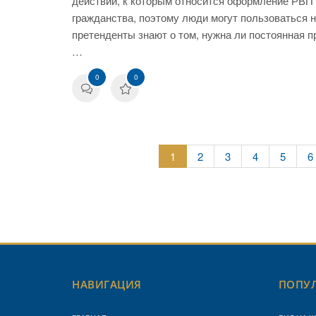
действий, к которым относится оформление РВП
гражданства, поэтому люди могут пользоваться н
претенденты знают о том, нужна ли постоянная 
…
0
0
1
2
3
4
5
6
НАВИГАЦИЯ
ПОПУЛ