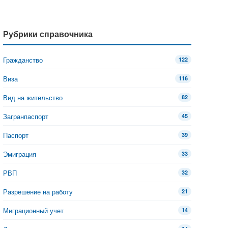
Рубрики справочника
Гражданство
122
Виза
116
Вид на жительство
82
Загранпаспорт
45
Паспорт
39
Эмиграция
33
РВП
32
Разрешение на работу
21
Миграционный учет
14