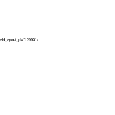
vid_vpaut_pl="12990">