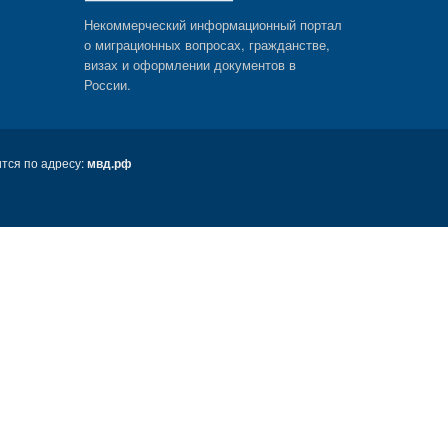
Некоммерческий информационный портал
о миграционных вопросах, гражданстве,
визах и оформлении документов в
России.
тся по адресу:
мвд.рф