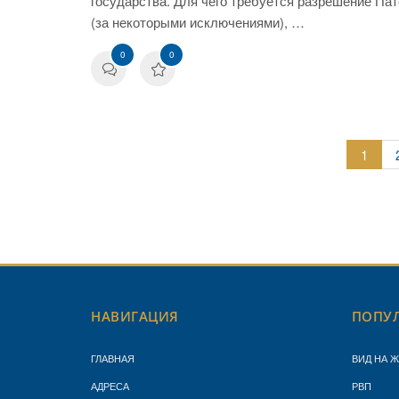
государства. Для чего требуется разрешение Па
(за некоторыми исключениями), …
0
0
1
НАВИГАЦИЯ
ПОПУЛ
ГЛАВНАЯ
ВИД НА 
АДРЕСА
РВП