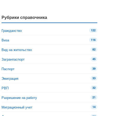
Рубрики справочника
Гражданство
122
Виза
116
Вид на жительство
82
Загранпаспорт
45
Паспорт
39
Эмиграция
33
РВП
32
Разрешение на работу
21
Миграционный учет
14