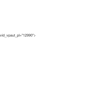
vid_vpaut_pl="12990">