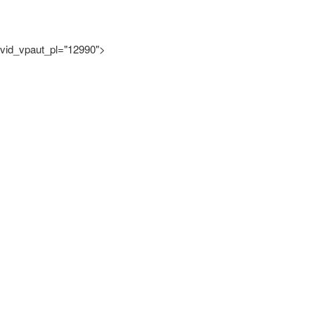
vid_vpaut_pl="12990">