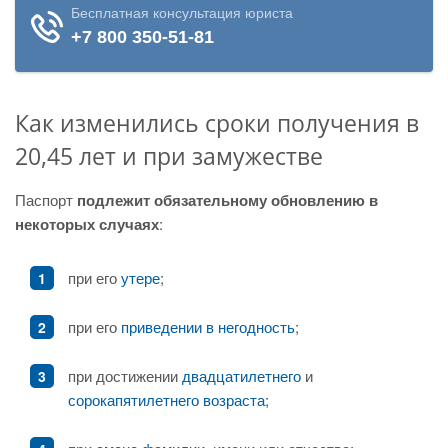
Как изменились сроки получения в
20,45 лет и при замужестве
Паспорт
подлежит обязательному обновлению в
некоторых случаях
:
при его
утере
;
при его
приведении в негодность
;
при достижении
двадцатилетнего
и
сорокапятилетнего возраста
;