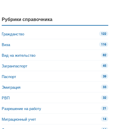
Рубрики справочника
Гражданство
122
Виза
116
Вид на жительство
82
Загранпаспорт
45
Паспорт
39
Эмиграция
33
РВП
32
Разрешение на работу
21
Миграционный учет
14