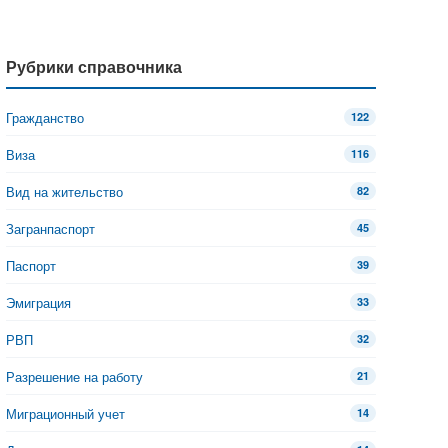
Рубрики справочника
Гражданство
122
Виза
116
Вид на жительство
82
Загранпаспорт
45
Паспорт
39
Эмиграция
33
РВП
32
Разрешение на работу
21
Миграционный учет
14