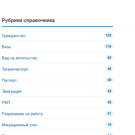
Рубрики справочника
Гражданство
122
Виза
116
Вид на жительство
82
Загранпаспорт
45
Паспорт
39
Эмиграция
33
РВП
32
Разрешение на работу
21
Миграционный учет
14