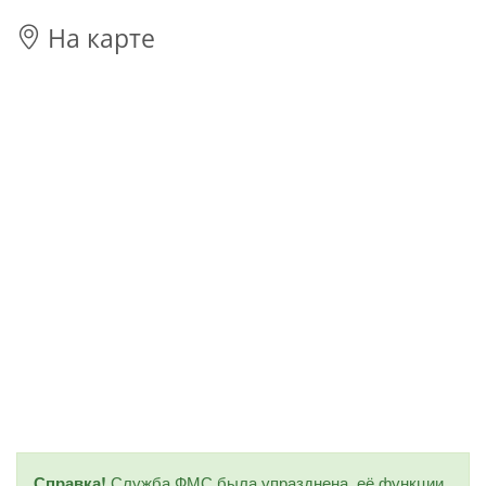
На карте
Справка!
Служба ФМС была упразднена, её функции