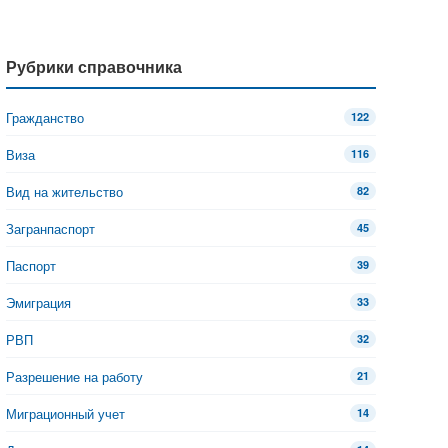
Рубрики справочника
Гражданство
122
Виза
116
Вид на жительство
82
Загранпаспорт
45
Паспорт
39
Эмиграция
33
РВП
32
Разрешение на работу
21
Миграционный учет
14