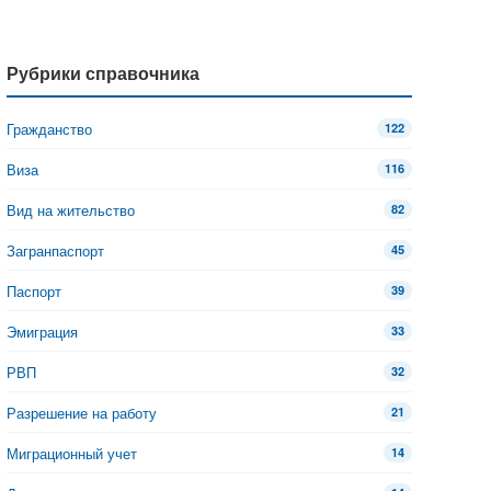
Рубрики справочника
Гражданство
122
Виза
116
Вид на жительство
82
Загранпаспорт
45
Паспорт
39
Эмиграция
33
РВП
32
Разрешение на работу
21
Миграционный учет
14