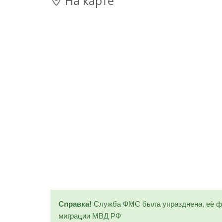
На карте
Справка!
Служба ФМС была упразднена, её фу
миграции МВД РФ