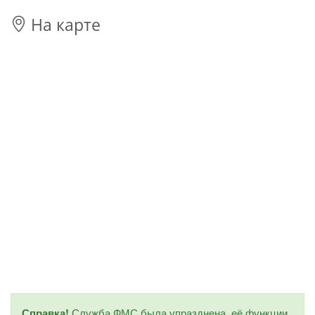
На карте
Справка!
Служба ФМС была упразднена, её функции