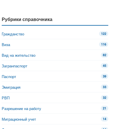
Рубрики справочника
Гражданство
122
Виза
116
Вид на жительство
82
Загранпаспорт
45
Паспорт
39
Эмиграция
33
РВП
32
Разрешение на работу
21
Миграционный учет
14