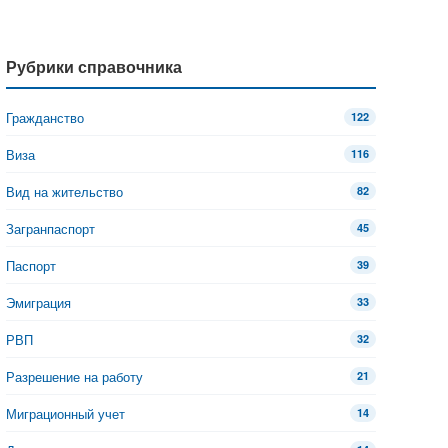
Рубрики справочника
Гражданство
122
Виза
116
Вид на жительство
82
Загранпаспорт
45
Паспорт
39
Эмиграция
33
РВП
32
Разрешение на работу
21
Миграционный учет
14