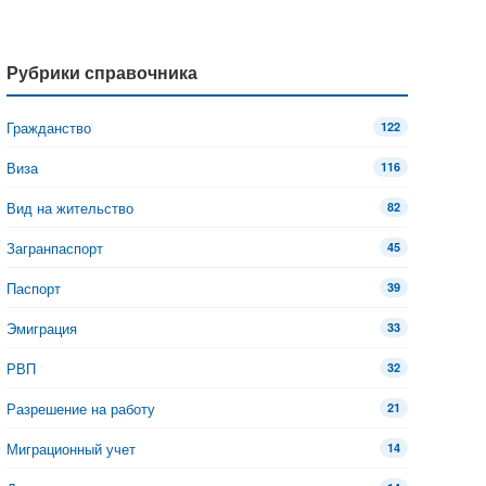
Рубрики справочника
Гражданство
122
Виза
116
Вид на жительство
82
Загранпаспорт
45
Паспорт
39
Эмиграция
33
РВП
32
Разрешение на работу
21
Миграционный учет
14