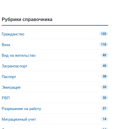
Рубрики справочника
Гражданство
122
Виза
116
Вид на жительство
82
Загранпаспорт
45
Паспорт
39
Эмиграция
33
РВП
32
Разрешение на работу
21
Миграционный учет
14