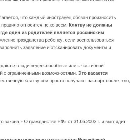
олагается, что каждый иностранец обязан произносить
 правило относится не ко всем.
Клятву не должны
 где один из родителей является российским
ление гражданства ребенку, если воспользоваться
 заполнить заявление и отсканировать документы и
ождаются люди недееспособные или с частичной
ей с ограниченными возможностями.
Это касается
жественную клятву они просто получают паспорт после того,
го закона » О гражданстве РФ» от 31.05.2002 г. и выглядит
 осознанно принимая гражданство Российской