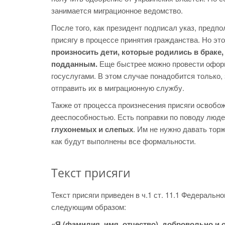
занимается миграционное ведомство.
После того, как президент подписал указ, предп
присягу в процессе принятия гражданства. Но это
произносить дети, которые родились в браке,
подданным.
Еще быстрее можно провести оформ
госуслугами. В этом случае понадобится только,
отправить их в миграционную службу.
Также от процесса произнесения присяги освоб
дееспособностью. Есть поправки по поводу люд
глухонемых и слепых
. Им не нужно давать тор
как будут выполнены все формальности.
Текст присяги
Текст присяги приведен в ч.1 ст. 11.1 Федерально
следующим образом:
«Я (фамилия, имя, отчество), добровольно и