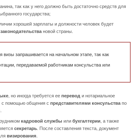
анина, так как у него должно быть достаточно средств для
ыбранного государства;
аличии хорошей зарплаты и должности человек будет
м
законодательства
новой страны.
 визы запрашивается на начальном этапе, так как
нтации, передаваемой работникам консульства или
зыке
, но иногда требуется ее
перевод
и нотариальное
ть с помощью общения с
представителями консульства
по
.
трудником
кадровой службы
или
бухгалтерии
, а также
ляется
секретарь
. После составления текста, документ
для
визирования
.