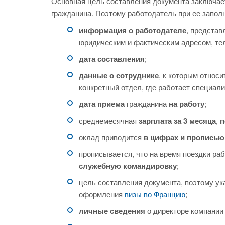
Основная цель составления документа заключае
гражданина. Поэтому работодатель при ее запол
информация о работодателе
, предста
юридическим и фактическим адресом, т
дата составления
;
данные о сотруднике
, к которым относ
конкретный отдел, где работает специали
дата приема
гражданина
на работу
;
среднемесячная
зарплата за 3 месяца
,
п
оклад приводится
в цифрах и прописью
прописывается, что на время поездки ра
служебную командировку
;
цель составления документа, поэтому ук
оформления
визы во Францию
;
личные сведения
о директоре компании 