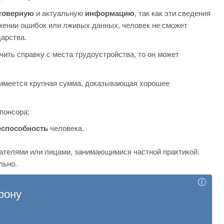
товерную
и актуальную
информацию
, так как эти сведения
жении ошибок или лживых данных, человек не сможет
дарства.
ить справку с места трудоустройства, то он может
м имеется крупная сумма, доказывающая хорошее
понсора;
еспособность
человека.
ателями или лицами, занимающимися частной практикой.
льно.