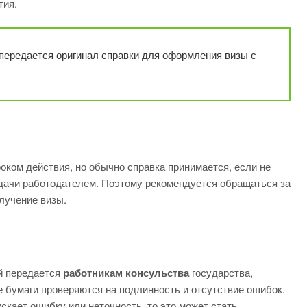
тия.
передается оригинал справки для оформления визы с
оком действия, но обычно справка принимается, если не
дачи работодателем. Поэтому рекомендуется обращаться за
лучение визы.
й передается
работникам консульства
государства,
е бумаги проверяются на подлинность и отсутствие ошибок.
кает ошибку или неточность, то это может стать