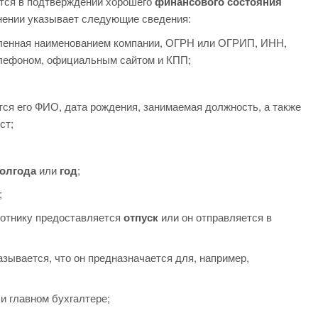
тся в подтверждении хорошего
финансового состояния
нении указывает следующие сведения:
вленная наименованием компании, ОГРН или ОГРИП, ИНН,
елефоном, официальным сайтом и КПП;
ится его ФИО, дата рождения, занимаемая должность, а также
ст;
олгода
или
год
;
;
ботнику предоставляется
отпуск
или он отправляется в
азывается, что он предназначается для, например,
и главном бухгалтере;