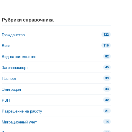
Рубрики справочника
Гражданство
122
Виза
116
Вид на жительство
82
Загранпаспорт
45
Паспорт
39
Эмиграция
33
РВП
32
Разрешение на работу
21
Миграционный учет
14