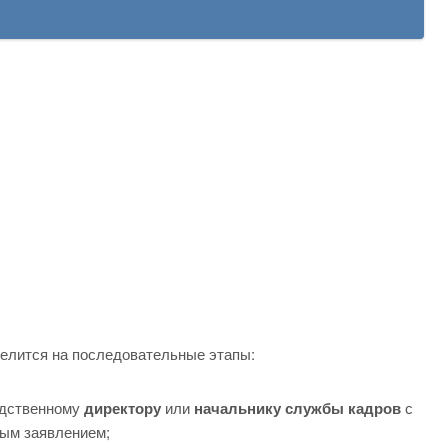
делится на последовательные этапы:
едственному
директору
или
начальнику службы кадров
с
ым заявлением;