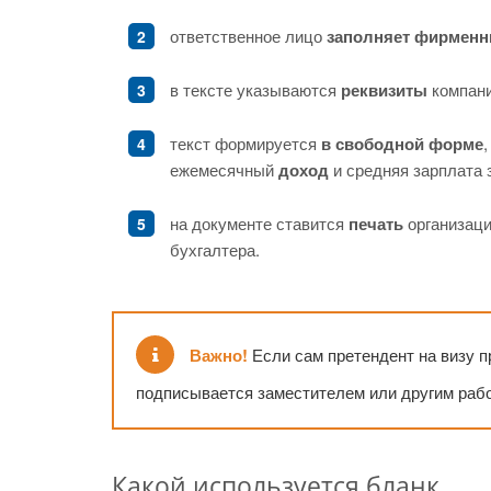
ответственное лицо
заполняет фирменн
в тексте указываются
реквизиты
компани
текст формируется
в свободной форме
ежемесячный
доход
и средняя зарплата з
на документе ставится
печать
организаци
бухгалтера.
Важно!
Если сам претендент на визу п
подписывается заместителем или другим раб
Какой используется бланк