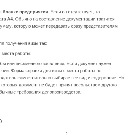
на
бланке предприятия
. Если он отсутствует, то
мата
А4
. Обычно на составление документации тратится
 бумагу, которую может передавать сразу представителям
ля получения визы так:
с места работы:
бы или письменного заявления. Если документ нужен
лении. Форма справки для визы с места работы не
одатель самостоятельно выбирает ее вид и содержание. Но
 которых документ не будет принят посольством другого
обычные требования делопроизводства.
ю