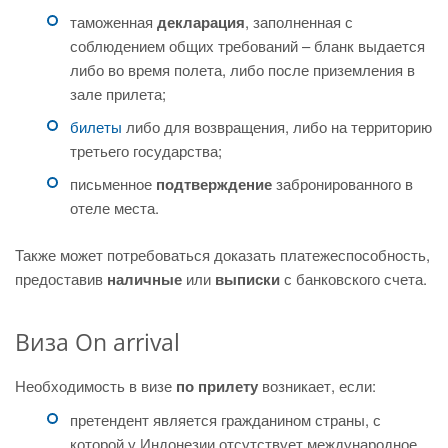
таможенная
декларация
, заполненная с
соблюдением общих требований – бланк выдается
либо во время полета, либо после приземления в
зале прилета;
билеты
либо для возвращения, либо на территорию
третьего государства;
письменное
подтверждение
забронированного в
отеле места.
Также может потребоваться доказать платежеспособность,
предоставив
наличные
или
выписки
с банковского счета.
Виза On arrival
Необходимость в визе
по прилету
возникает, если:
претендент является гражданином страны, с
которой у Индонезии отсутствует международное