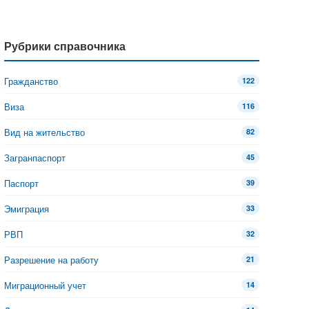
Рубрики справочника
Гражданство
122
Виза
116
Вид на жительство
82
Загранпаспорт
45
Паспорт
39
Эмиграция
33
РВП
32
Разрешение на работу
21
Миграционный учет
14