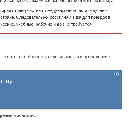
 25.09.2000 на взаимной основе были отменены визы, а
ории стран-участниц международного акта озвучено
стране. Следовательно, россиянам виза для поездок в
ские, учебные, рабочие и др.) не требуется.
аве посещать Армению, перечисляются в приложении к
рения личности:
;