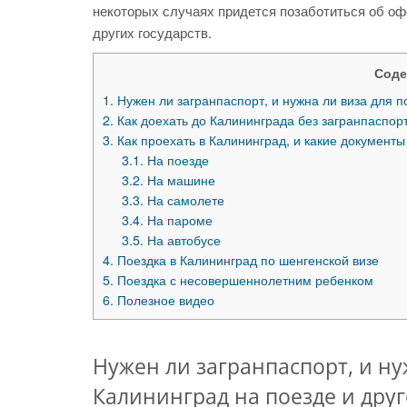
некоторых случаях придется позаботиться об о
других государств.
Соде
1.
Нужен ли загранпаспорт, и нужна ли виза для п
2.
Как доехать до Калининграда без загранпаспор
3.
Как проехать в Калининград, и какие документы
3.1.
На поезде
3.2.
На машине
3.3.
На самолете
3.4.
На пароме
3.5.
На автобусе
4.
Поездка в Калининград по шенгенской визе
5.
Поездка с несовершеннолетним ребенком
6.
Полезное видео
Нужен ли загранпаспорт, и ну
Калининград на поезде и дру