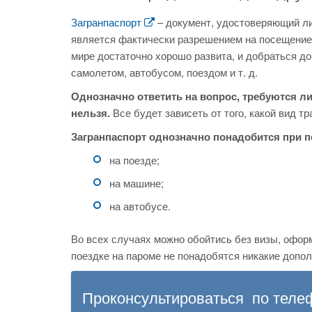
Загранпаспорт
– документ, удостоверяющий лич
является фактически разрешением на посещение 
мире достаточно хорошо развита, и добраться д
самолетом, автобусом, поездом и т. д.
Однозначно ответить на вопрос, требуются ли
нельзя.
Все будет зависеть от того, какой вид т
Загранпаспорт однозначно понадобится при 
на поезде;
на машине;
на автобусе.
Во всех случаях можно обойтись без визы, офор
поездке на пароме не понадобятся никакие допо