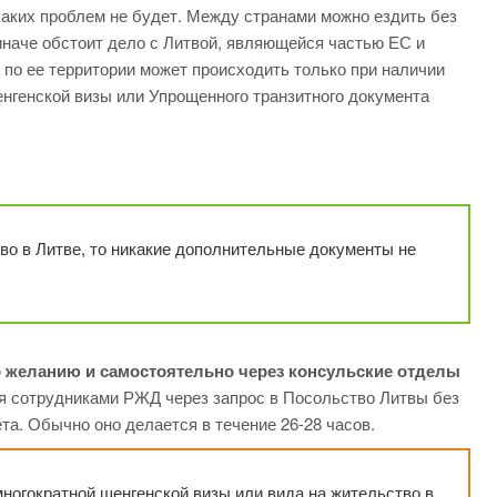
каких проблем не будет. Между странами можно ездить без
иначе обстоит дело с Литвой, являющейся частью ЕС и
по ее территории может происходить только при наличии
нгенской визы или Упрощенного транзитного документа
во в Литве, то никакие дополнительные документы не
 желанию и самостоятельно через консульские отделы
 сотрудниками РЖД через запрос в Посольство Литвы без
та. Обычно оно делается в течение 26-28 часов.
ногократной шенгенской визы или вида на жительство в