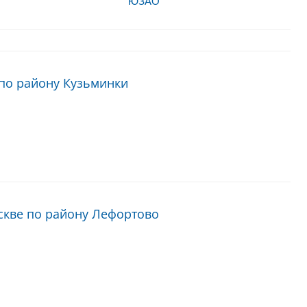
ЮЗАО
по району Кузьминки
скве по району Лефортово