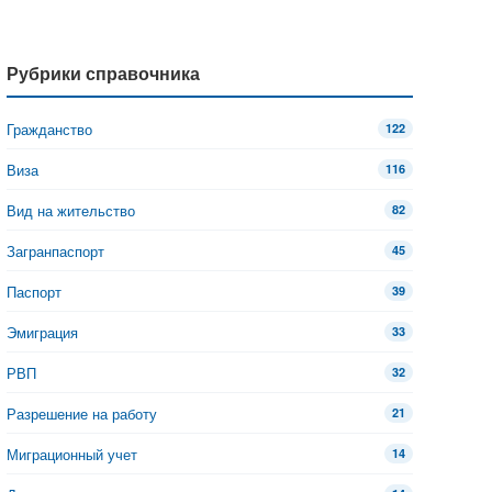
Рубрики справочника
Гражданство
122
Виза
116
Вид на жительство
82
Загранпаспорт
45
Паспорт
39
Эмиграция
33
РВП
32
Разрешение на работу
21
Миграционный учет
14