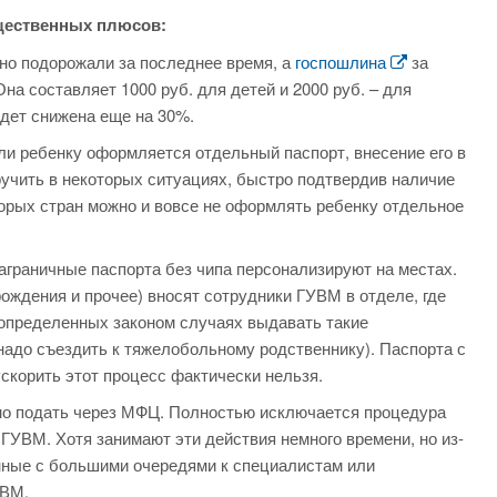
ущественных плюсов:
но подорожали за последнее время, а
госпошлина
за
а составляет 1000 руб. для детей и 2000 руб. – для
удет снижена еще на 30%.
и ребенку оформляется отдельный паспорт, внесение его в
учить в некоторых ситуациях, быстро подтвердив наличие
орых стран можно и вовсе не оформлять ребенку отдельное
аграничные паспорта без чипа персонализируют на местах.
ождения и прочее) вносят сотрудники ГУВМ в отделе, где
 определенных законом случаях выдавать такие
надо съездить к тяжелобольному родственнику). Паспорта с
скорить этот процесс фактически нельзя.
о подать через МФЦ. Полностью исключается процедура
 ГУВМ. Хотя занимают эти действия немного времени, но из-
анные с большими очередями к специалистам или
УВМ.