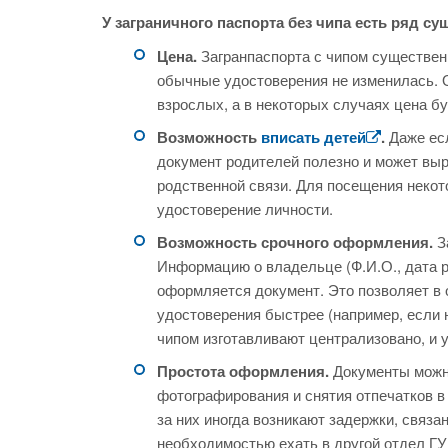
У заграничного паспорта без чипа есть ряд с
Цена.
Загранпаспорта с чипом существен
обычные удостоверения не изменилась. Он
взрослых, а в некоторых случаях цена б
Возможность
вписать детей
.
Даже есл
документ родителей полезно и может выр
родственной связи. Для посещения некот
удостоверение личности.
Возможность срочного оформления.
З
Информацию о владельце (Ф.И.О., дата р
оформляется документ. Это позволяет в
удостоверения быстрее (например, если 
чипом изготавливают централизовано, и у
Простота оформления.
Документы можн
фотографирования и снятия отпечатков в
за них иногда возникают задержки, связ
необходимостью ехать в другой отдел Г