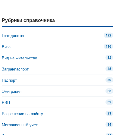
Рубрики справочника
Гражданство
122
Виза
116
Вид на жительство
82
Загранпаспорт
45
Паспорт
39
Эмиграция
33
РВП
32
Разрешение на работу
21
Миграционный учет
14